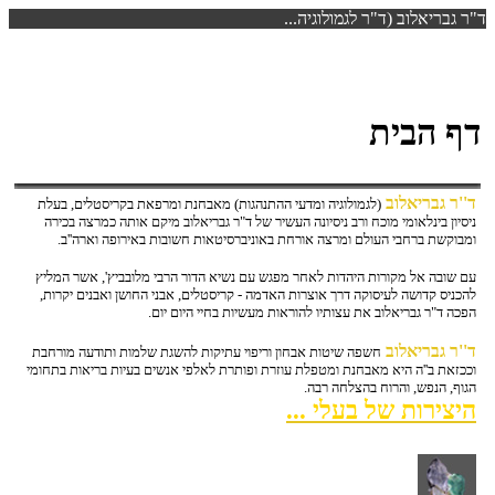
ד"ר גבריאלוב (ד"ר לגמולוגיה...
דף הבית
ד''ר גבריאלוב
(לגמולוגיה ומדעי ההתנהגות) מאבחנת ומרפאת בקריסטלים, בעלת
ניסיון בינלאומי מוכח ורב ניסיונה העשיר של ד"ר גבריאלוב מיקם אותה כמרצה בכירה
ומבוקשת ברחבי העולם ומרצה אורחת באוניברסיטאות חשובות באירופה וארה''ב.
עם שובה אל מקורות היהדות לאחר מפגש עם נשיא הדור הרבי מלובביץ', אשר המליץ
להכניס קדושה לעיסוקה דרך אוצרות האדמה - קריסטלים, אבני החושן ואבנים יקרות,
הפכה ד"ר גבריאלוב את עצותיו להוראות מעשיות בחיי היום יום.
ד''ר גבריאלוב
חשפה שיטות אבחון וריפוי עתיקות להשגת שלמות ותודעה מורחבת
וככזאת ב''ה היא מאבחנת ומטפלת עוזרת ופותרת לאלפי אנשים בעיות בריאות בתחומי
הגוף, הנפש, והרוח בהצלחה רבה.
היצירות של בעלי ...
סודות הקריסטלים