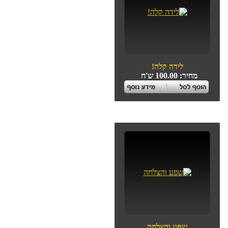
לידה קלה!
מחיר: 100.00 ש'ח
שפע והצלחה