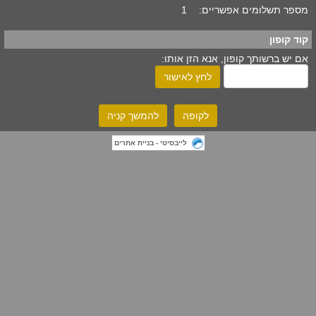
מספר תשלומים אפשריים:
1
קוד קופון
אם יש ברשותך קופון, אנא הזן אותו:
לחץ לאישור
לקופה
להמשך קניה
לייבסיטי - בניית אתרים