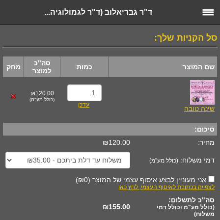
ד"ר גבריאלוב (ד"ר לגמולוגיה...
סל הקניות שלך:
סה"כ
שם המוצר
כמות
מחק
למוצר
₪120.00
(
כולל מע"מ
)
עדכן
שינה טובה
סיכום:
מחיר:
₪120.00
דמי משלוח:
(כולל מע"מ)
אני מעוניין לבצע איסוף עצמי של המוצר
(
₪0
)
לצפייה בכתובת לאיסוף העצמי, לחץ כאן
סה"כ לתשלום:
₪155.00
(כולל מע"מ וכולל דמי
משלוח)