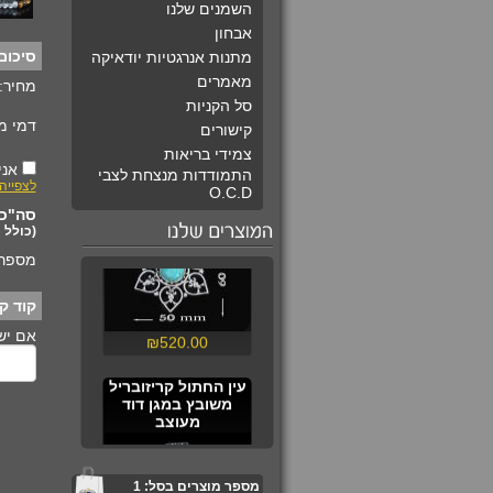
השמנים שלנו
אבחון
סיכום
מתנות אנרגטיות יודאיקה
מאמרים
מחיר:
סל הקניות
דמי מ
קישורים
מגן דוד אומנותי
צמידי בריאות
מורכב מלבבות
אני
התמודדות מנצחת לצבי
משובץ בטורקיז
לצפייה
O.C.D
סה"כ 
(כולל 
מספר 
קוד קו
אם יש 
₪520.00
עין החתול קריזובריל
משובץ במגן דוד
מעוצב
מספר מוצרים בסל:
1