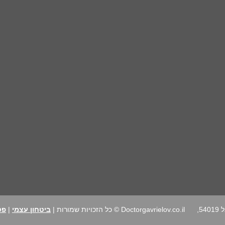
רחוב הרב נימרובר 24, גבעת שמואל 54019,
Doctorgavrielov.co.il © כל הזכויות שמורות |
ביטחון עצמי
|
פט