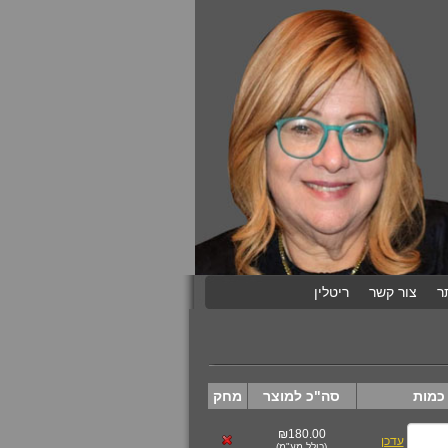
ר
צור קשר
ריטלין
כמות
סה"כ למוצר
מחק
₪180.00
עדכן
(
כולל מע"מ
)