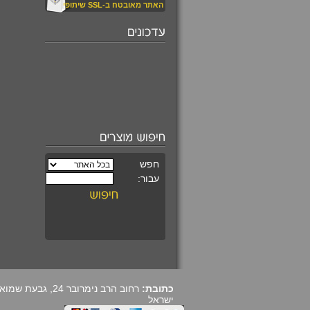
האתר מאובטח ב-SSL שיתופי
₪590.00
קורס מרתק ומקיף
ללימוד קריסטלים
₪7,724.00
כעס
כתובת:
ישראל
₪120.00