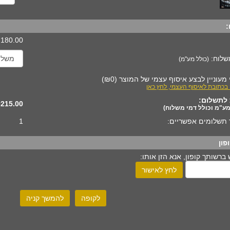
:
180.00
שלוח:
(כולל מע"מ)
 מעוניין לבצע איסוף עצמי של המוצר
(
₪0
)
 בכתובת לאיסוף העצמי, לחץ כאן
לתשלום:
215.00
מע"מ וכולל דמי משלוח)
תשלומים אפשריים:
1
פון
ברשותך קופון, אנא הזן אותו:
לחץ לאישור
לקופה
להמשך קניה