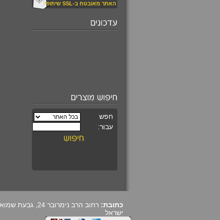
האתר מאובטח ב-SSL שיתופי
₪520.00
עין החתול קריזובריל
משובץ במגן דוד
מעוצב
₪590.00
קורס מרתק ומקיף
ללימוד קריסטלים
כתובת:
ישראל