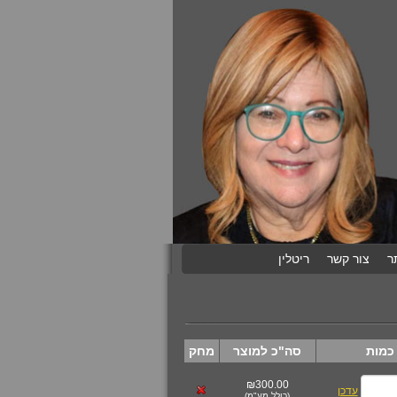
ר
צור קשר
ריטלין
כמות
סה"כ למוצר
מחק
₪300.00
עדכן
(
כולל מע"מ
)