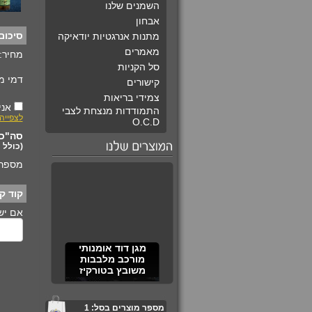
השמנים שלנו
אבחון
סיכום
מתנות אנרגטיות יודאיקה
מאמרים
מחיר:
סל הקניות
דמי מ
קישורים
צמידי בריאות
אני
התמודדות מנצחת לצבי
לצפייה
O.C.D
סה"כ 
(כולל 
מספר 
קוד קו
אם יש 
מגן דוד אומנותי
מורכב מלבבות
משובץ בטורקיז
מספר מוצרים בסל:
1