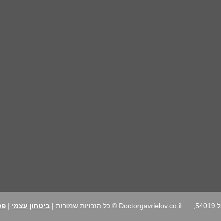
רחוב הרב נימרובר 24, גבעת שמואל 54019,
Doctorgavrielov.co.il © כל הזכויות שמורות |
ביטחון עצמי
|
פט