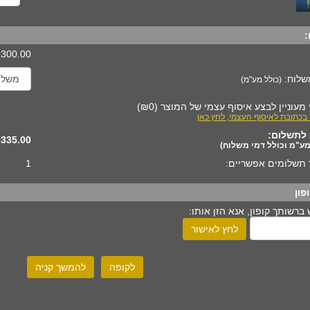
:
300.00
שלוח:
(כולל מע"מ)
 מעוניין לבצע איסוף עצמי של המוצר
(
₪0
)
 בכתובת לאיסוף העצמי, לחץ כאן
לתשלום:
335.00
מע"מ וכולל דמי משלוח)
תשלומים אפשריים:
1
פון
ברשותך קופון, אנא הזן אותו:
לחץ לאישור
לקופה
להמשך קניה