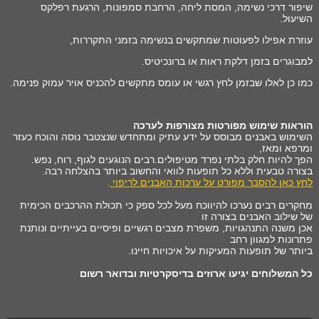
שיפור דרכי נשימה, המסת ליחה, הרחבת סמפונות, הרגעת רפלקס
השיעול.
עוזרת אפילו לפעוטות שמתקשים בנשימה בזמני התקררות,
למבוגרים בזמן דלקת ראות או ברונכיטיס.
כמו כן לאלו שבזמן לחץ רגשי או עומס מתקשים להכניס אויר עמוק פנימה.
הוראות שימוש מפורטות מצורפות לערכה
השימוש באבנים מבוסס על ידע עתיק ומתחדש שנצטבר נוסה והוכח כעזר
ומרפא ומאז,
הפך להיות חלק בלתי נפרד מטיפולים.רבים הנוגעים לגוף, רוח, נפש.
בצורה טבעית וללא כל תופעות לוואי והחשוב ביותר בהצלחה רבה.
לחץ כאן להסבר מפורט על ערכות האבנים לריפוי
.
מחקרים רבים נערכו להיווכח מעל לכל ספק כי תכולת ההרכבים הכימית
של שילוב האבנים בצורה זו
אכן משנה התנהגויות, משפרת מצבים רגשיים ופיסיים בעייתיים ונותנת
פתרונות למגוון רחב
ביותר של תופעות המעיקות על איכויות חיינו.
כל המשלוחים יגיעו ארוזים בדיסקרטיות ובדואר רשום