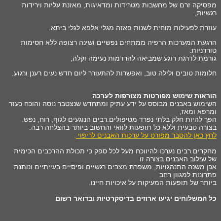
מפסיקה זרם של מחשבות מטרידות ומדאיגות, מאזנת עליות וירידות
רגשיות,
עוזרת לפעילות מוחית לשנות פאזה מגלי אלפא לגלי ביתא.
הרגעת המערכות הרפיה ממתחים נפשיים ושינה רצופה ללא חסימות
טורדניות.
גורמת לדרגת רוגע שמביאה להרדמות נעימה וקלה,
חלומות טובים ולילה טוב, ואפשרות להתעורר ליום חדש נעים רענן ורגוע.
הוראות שימוש מפורטות מצורפות לערכה
השימוש באבנים מבוסס על ידע עתיק ומתחדש שנצטבר נוסה והוכח כעזר
ומרפא ומאז,
הפך להיות חלק בלתי נפרד מטיפולים.רבים הנוגעים לגוף, רוח, נפש.
בצורה טבעית וללא כל תופעות לוואי והחשוב ביותר בהצלחה רבה.
לחץ כאן להסבר מפורט על ערכות האבנים לריפוי
.
מחקרים רבים נערכו להיווכח מעל לכל ספק כי תכולת ההרכבים הכימית
של שילוב האבנים בצורה זו
אכן משנה התנהגויות, משפרת מצבים רגשיים ופיסיים בעייתיים ונותנת
פתרונות למגוון רחב
ביותר של תופעות המעיקות על איכויות חיינו.
כל המשלוחים יגיעו ארוזים בדיסקרטיות ובדואר רשום