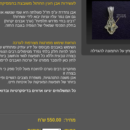
לעשירות אבן העין החתול משובצת בחמסיקה
אבן נהדרת ע"פ חז"ל סגולתה היא שמי שנושא אותה
גם אם נגזר עליו עניות יבוא לידי עשירות!
"רבינו בחיי מדרש תלפיות" (ערך אבנים יקרות)
בחלק הפנימי שמאלי של הגופיה בגובה החזה.
הוראות שימוש מפורטות מצורפות לערכה
השימוש באבנים מבוסס על ידע עתיק ומתחדש שנצ
חץ על התמונה להגדלה
הפך להיות חלק בלתי נפרד מטיפולים.רבים הנוגעי
בצורה טבעית וללא כל תופעות לוואי והחשוב ביו
לחץ כאן להסבר מפורט על ערכות האבנים לריפוי 
מחקרים רבים נערכו להיווכח מעל לכל ספק כי ת
בצורה זו
אכן משנה התנהגויות, משפרת מצבים רגשיים ופיסי
ביותר של תופעות המעיקות על איכויות חיינו.
כל המשלוחים יגיעו ארוזים בדיסקרטיות ובדוא
מחיר: 550.00 ש'ח