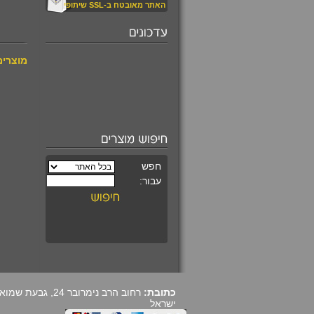
האתר מאובטח ב-SSL שיתופי
₪520.00
מוצרים
עין החתול קריזובריל
משובץ במגן דוד
מעוצב
₪590.00
קורס מרתק ומקיף
ללימוד קריסטלים
כתובת:
ישראל