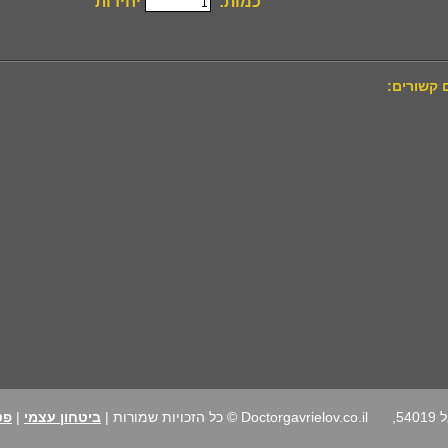
כמות:
יחידות
 קשורים:
רחוב הרב נימרובר 24, גבעת שמואל 54019,
Doctorgavrielov.co.il © כל הזכויות שמורות |
ביטחון עצמי
|
פט