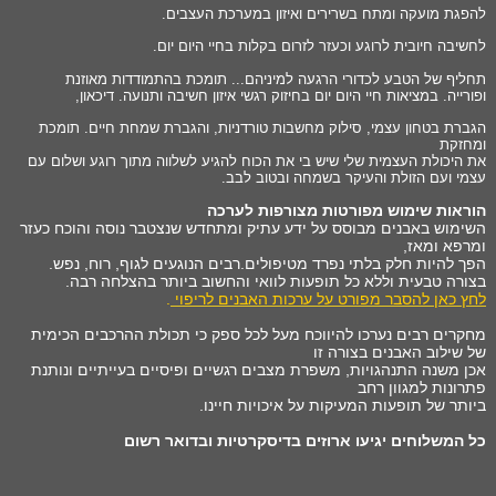
להפגת מועקה ומתח בשרירים ואיזון במערכת העצבים.
לחשיבה חיובית לרוגע וכעזר לזרום בקלות בחיי היום יום.
תחליף של הטבע לכדורי הרגעה למיניהם... תומכת בהתמודדות מאוזנת
ופורייה. במציאות חיי היום יום בחיזוק רגשי איזון חשיבה ותנועה. דיכאון,
הגברת בטחון עצמי, סילוק מחשבות טורדניות, והגברת שמחת חיים. תומכת
ומחזקת
את היכולת העצמית שלי שיש בי את הכוח להגיע לשלווה מתוך רוגע ושלום עם
עצמי ועם הזולת והעיקר בשמחה ובטוב לבב.
הוראות שימוש מפורטות מצורפות לערכה
השימוש באבנים מבוסס על ידע עתיק ומתחדש שנצטבר נוסה והוכח כעזר
ומרפא ומאז,
הפך להיות חלק בלתי נפרד מטיפולים.רבים הנוגעים לגוף, רוח, נפש.
בצורה טבעית וללא כל תופעות לוואי והחשוב ביותר בהצלחה רבה.
לחץ כאן להסבר מפורט על ערכות האבנים לריפוי
.
מחקרים רבים נערכו להיווכח מעל לכל ספק כי תכולת ההרכבים הכימית
של שילוב האבנים בצורה זו
אכן משנה התנהגויות, משפרת מצבים רגשיים ופיסיים בעייתיים ונותנת
פתרונות למגוון רחב
ביותר של תופעות המעיקות על איכויות חיינו.
כל המשלוחים יגיעו ארוזים בדיסקרטיות ובדואר רשום