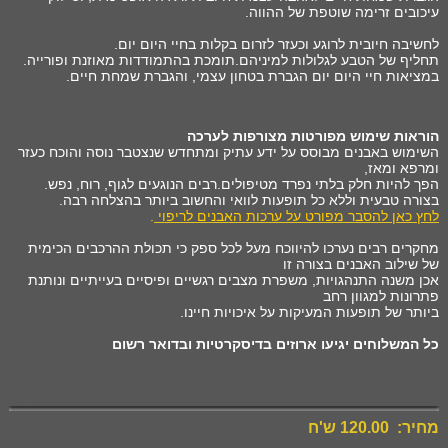
עיכובים זרימה שוטפת של ההווה.
לחשיבה חיובית לרוגע וכעזר לזרום בקלות בחיי היום יום.
תחליף של הטבע לגלולות למיניהם.תומכת בהתמודדות מאוזנת ופורייה.
במציאות חיי היום יום הגברת בטחון עצמי, והגברת שמחת חיים.
הוראות שימוש מפורטות מצורפות לערכה
השימוש באבנים מבוסס על ידע עתיק ומתחדש שנצטבר נוסה והוכח כעזר
ומרפא ומאז,
הפך להיות חלק בלתי נפרד מטיפולים.רבים הנוגעים לגוף, רוח, נפש.
בצורה טבעית וללא כל תופעות לוואי והחשוב ביותר בהצלחה רבה.
לחץ כאן להסבר מפורט על ערכות האבנים לריפוי
.
מחקרים רבים נערכו להיווכח מעל לכל ספק כי תכולת ההרכבים הכימית
של שילוב האבנים בצורה זו
אכן משנה התנהגויות, משפרת מצבים רגשיים ופיסיים בעייתיים ונותנת
פתרונות למגוון רחב
ביותר של תופעות המעיקות על איכויות חיינו.
כל המשלוחים יגיעו ארוזים בדיסקרטיות ובדואר רשום
מחיר: 120.00 ש'ח