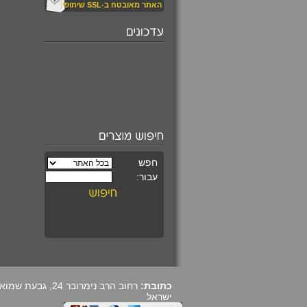
האתר מאובטח ב-SSL שיתופי
₪520.00
עין החתול קריזובריל
משובץ במגן דוד
מעוצב
₪590.00
קורס מרתק ומקיף
ללימוד קריסטלים
כתובת:
ישראל