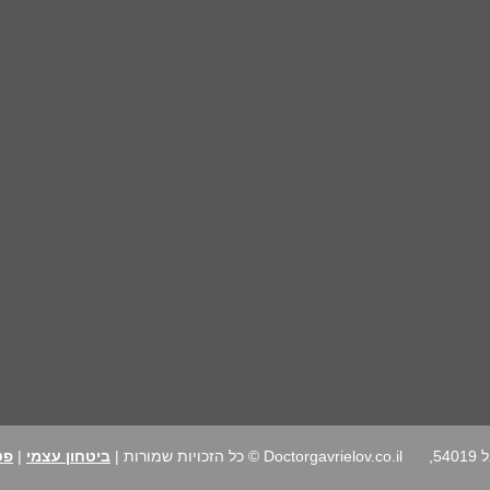
רחוב הרב נימרובר 24, גבעת שמואל 54019,
Doctorgavrielov.co.il © כל הזכויות שמורות |
ביטחון עצמי
|
פט