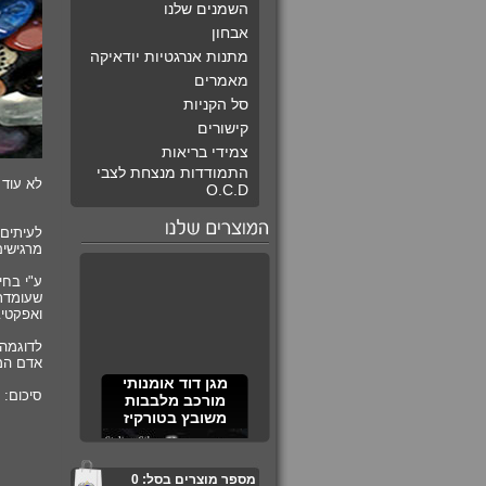
השמנים שלנו
אבחון
מתנות אנרגטיות יודאיקה
מאמרים
סל הקניות
קישורים
צמידי בריאות
התמודדות מנצחת לצבי
לא עוד 
O.C.D
לעיתים 
מרגישים
ע"י בחי
שעומדת 
ואפקטיב
לדוגמה 
אדם המת
מגן דוד אומנותי
מורכב מלבבות
סיכום:
משובץ בטורקיז
מספר מוצרים בסל:
0