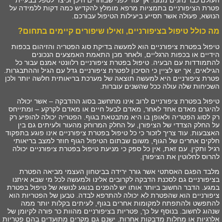
העולם כבר נהנים ממנו. אך עוד לפני שבוחרים היכן וכיצד לטפל בבעיית
פטרת הציפורניים בתמציות מרפא מומלץ להקדיש כמה דקות ללמידה על
הנושא, פעולה אשר תסייע ביעילות הטיפול עבורכם.
מה כולל טיפול בציפורניים, ואילו שיפורים קיימים בתחום?
טיפול בפטרת ציפורניים הוא למעשה בדיקת סוג הפטריה והזיהום בכפות
הידיים או בכפות הרגליים, ולאחר מכן התאמת האמצעים הנכונים
להתמודדות עם הבעיה. טיפול בפטרת ציפורניים רלוונטי אמנם עבור כל
הגילאים, אך יש לציין כי הסיכון לפטרת ציפורניים גדל עם הגיל וההתבגרות.
פטרת ציפורניים היא למעשה תוצאה של מערכת בריאותית חלשה יותר ולכן
השכיחות שלה עולה ככל שהשנים עוברות.
טיפול בפטרת ציפורניים לרוב אינו מתחשב בסוג ההדבקה – אשר יכולה
להיגרם מאדם אחד לאחר, מאדם לבעל חיים או מאדם לקרקע – ומתייחס
רק לסוג הפטריה ולאופן בו היא מתבטאת בגוף. הפטריה יכולה להופיע רק
על החלק הצדדי של הציפורן, על החלק המרוחק מהעור ולעיתים גם בין
האצבעות. עוד צריך לזכור כי כל טיפול בפטרת ציפורניים אינו פוגע בתפקוד
חלקים אחרים של הגוף, משום שבתום הטיפול הגוף חוזר למצב בריאותי
רגיל ותקין. עם זאת, אין כל ספק כי מניעת טיפול בפטרת ציפורניים יכולה
להרוס לחלוטין את הציפורן.
מלבד הפגם האסתטי אשר גורר ירידה בביטחון העצמי מביאה הפטרת
בציפורניים גם לסכנת הדבקה לקרובים אלינו ולמעשה לכל מי שבא איתנו
במגע. הדבר החשוב ביותר אותו יש להפנים בנוגע לנושא של טיפול בפטרת
ציפורניים הוא שהפטרת לא יכולה להתרפא לבדה. טבען של הפטריות הוא
להתפשט ולהתפתח למקומות אחרים בגוף, לעיתים בקלות יותר ממה
שנהוג לחשוב. בנוסף על כך, פטריות בציפורניים מהוות כר פורה לקיומן של
אלרגיות או מחלות מדבקות אחרות. ישנם גם מקרים מתועדים בהם פטריות