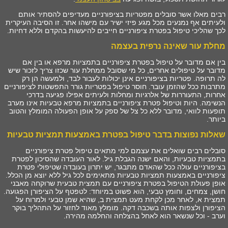
רבים מאלו אשר סובלים מפטריות בציפורניים מעדיפים להסתיר אותם
ולעיתים אף נמנעים מכל מגע פיזי ישיר עם מישהו אחר. זו הסיבה העיקרית
לכך שהליכי טיפול בפטרת ציפורניים חייבים להיעשות בהקדם וללא דחיות.
מחלת עור שאינה נרפית בעצמה
בין אם מדובר על טיפול בפטרת ציפורניים בתמציות מרפא או בין אם
מדובר על טיפולים אחרים, כל מי שסובל ממחלת עור שכזו צריך לזכור שיש
לה תרופה. פטריות בציפורניים אינן יכולות לעבור לבד, ולמעשה הן רק
מתרבות ככל שהזמן עובר. חוסר טיפול בפטריות גורר התפשטות לציפורניים
אחרות, התעוררות של אלרגיות ומחלות ולעיתים אפילו פגיעה בדרכי
הנשימה. היות וטיפול פטרת ציפורניים בתמציות מרפא טבעיות אינו מערב
תופעות לוואי, מדובר ללא כל צל של ספק על אופן הפעולה המומלץ והטוב
ביותר.
שאלות נפוצות בדבר טיפול בפטרת באמצעות תמציות טבעיות
סובלים רבים שואלים את עצמם למי מתאים טיפול פטרת ציפורניים
בתמציות טבעיות, והאם ישנה הגבלת גיל. לאור העובדה שהסיכון לפטרת
בציפורניים עולה ככל שהאדם מתבגר, יש יתרון בעובדה שטיפולי פטרת
ציפורניים באמצעות תמציות טבעיות מתאימים לכל גיל ללא יוצא מן הכלל.
אופן פעולת הטיפול בפטרת ציפורניים עם תמצית טבעית שרוקחה מאבני
חושן, צמחים, וחומץ טבעי, הוא פשוט במיוחד: לטפטף על הציפורן הפגועה.
תמצית א, לאחר מכן לקחת מעט תמצית ב, שהיא שמן טבעי ולמרוח על
הציפורן ולצפות אותה בשכבה דקה. מומלץ מאוד לחזור על התהליך בוקר
וערב - וכל שנשאר הוא לאחל בהצלחה והחלמה מהירה.