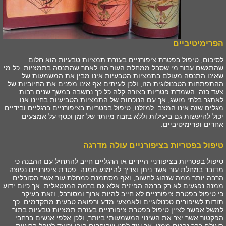
הפרימיטיביים
לסיכום, טיפול בפטרת ציפורניים בעזרת תמציות טבעיות הוא חלום
שהתגשם עבור מי שסבל ממחלת העור הזו לאחר שהתנסה בתמציות. כל מי
שאינו התנסה מעולם בתמציות הטבעיות אינו מבין את המשמעות של
ההתפתחות הטכנולוגית הזו, ולכן לעיתים אף אינו מפנים את החיוביות של
צעד כזה. השמדת פטריות בצורה קלה כל כך נחשבה במשך שנים רבות
לאתגר בלתי מושג, אך עם הנוכחות של התמציות הטביעיות בחיינו אנו
מגלים שזה אינו המצב. למזלנו, טיפול בפטריות בציפורניים ברגליים ובידיים
יכול להיעשות גם ביעילות וללא בזבוז מיותר של זמן וכסף על אמצעים
אחרים ופרימיטיביים.
טיפול בפטריות בציפורניים עולה מדרגה
טיפול בפטריות בציפורניי היידים או הרגליים חייב להתחיל עם ההבנה כי
מדובר במחלת עור אשר ניתן וצריך להימנע ממנה. פטרת ציפורניים נפוצה
הרבה יותר ממה שנהוג לחשוב, ואף מסתמנת כמחלת עור אשר הסובלים
ממנה נפגעים לא רק ברמה הפיזית אלא גם ברמה המנטאלית. אך כיום ידוע
כי טיפול בפטרת ציפורניים לא חייב להיות ארוך ומסורבל, וזאת בעיקר
תודות לשיפורים טכנולוגיים ולאמצעי מדע ורפואה טבעית מתקדמים. כך
למשל אפשר לציין טיפול בפטרת ציפורניים בעזרת תמציות טבעיות בתור
הפקטור אשר יצר את השינוי המשמעותי ביותר, ולכן אלפי אנשים ברחבי