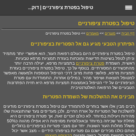
טיפול בפטרת ציפורניים | דוק...
טיפול בפטרת ציפורניים
דף הבית
>>
מוצרים
>>
מאמרים
>> טיפול בפטרת ציפורניים
הפיתרון הטבעי מגיע גם אל הפטריות בציפורניים
טיפול בפטרת ציפורניים היום בעולם רפואת העור, הוא אפשרי יותר מתמיד
וניתן לטפל בשיטות חדישות ומוכחות בעזרת תמציות מרפא טבעיות.
ראשית, השמדת
פטרת ציפורניים
בתמציות מרפא, יעילה הרבה יותר
מהתכשירים המסורתיים. בנוסף על כך, טיפול בפטרת ציפורניים בעזרת
תמציות מרפא, פולשני פחות מרוב דרכי הטיפול הנוספות ולמעשה מאפשר
למטופל תוצאות ושיפור מהיר. במילים אחרות, התמודדות עם פטרת
הציפורניים על ידי הטיפול באמצעות תמציות מרפא היא חזית הפתרונות
הטבעיים של הרפואה האלטרנטיבית.
מבינים את ההשלכות של השמדת הפטריות
רבים מבין אלו אשר בוחרים להתמודד עם טיפול בפטרת ציפורניים מודעים
להשלכות של הפטריות על אורח החיים, ולכן מעדיפים צעד שהתוצאות שלו
מהירות ויעילות במיוחד. לא כולם זוכרים זאת, אך פטרת ציפורניים היא
מחלת עור שכיחה במיוחד ובאוכלוסיות מסוימות היא אפילו מהווה כ50%
משלל מחלות העור השונות. יחד עם מצבי פטריות בציפורניים ברגליים
אותם כולנו מכירים ישנם גם פטריות בציפורני הידיים – מצב אשר יכול
לגרור תחושת תסכול, בושה ופגיעה
בביטחון העצמי
.