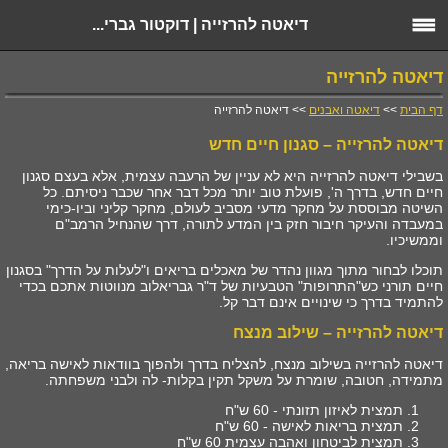
דיאטה להרזייה | דוקטור גברי...
דיאטה להרזייה
דף הבית
>>
דיאטה ואבנים
>> דיאטה להרזייה
דיאטה להרזייה – סגנון חיים חדש
בשבילי דיאטה להרזייה היא לא עניין של הרעבה עצמית, אלא בעצם סגנון
חיים חדש, בדרך ה', פועלת טוב יותר מכל דבר אחר שכבר ניסיתם. כל
השיטה מבוססת על מחקר מדעי מסביב לעולם, מחקר קליני וביו-כימי
במעבדה והעיקר חיבור חזק בין המדע לתורה, דרך שהנחיל הרמב"ם
וממשיכיו.
תוכלו לבחור מתוך מגוון נהדר של מאכלים בריאים ו"לעלות על הדרך" בסגנון
חיים תורני כש"התרופות" הטבעיות של ד"ר גבריאלוב מנווטות אתכם בכדי
להתמיד בדרך כי שינויים אינם דבר קל.
דיאטה להרזייה – שילוב מנצח
דיאטה להרזייה בשילוב מנצח, להצליח בדרך ולהפוך בוודאות לאישה בריאה,
מתמידה, חטובה, שומרת על משקל תקין בקלות- לה ולבני משפחתה.
תמצית לאיזון תזונתי - 60 ש"ח
תמצית בריאות לאישה - 60 ש"ח
תמצית לביטחון ואהבה עצמית 60 ש"ח