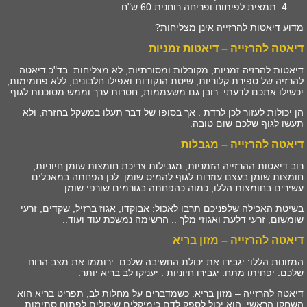
תמצית לפיתוח ופריחה רוחנית 60 ש"ח
מדוע דיאטות להרזייה אינן מצליחות?
דיאטה להרזייה – דיאטות זמניות
דיאטות להרזיה זמניות, מקובלות ומסורתיות, לא מצליחות. בד"כ דיאטה
להרזיה של ספירת קלוריות, שיטת הנקודות ואפילו חלבונים, ללא פחמימות,
יכשילו אתכם לדעתי. רובן גם משעממות, חסרות ערך וממש מסוכנות לגוף.
הן יכולות לעזור לכן לרדת . אך בסופו של דבר תעלו במשקל בחזרה, ולא
תעשו לגוף שלכם שום טובה.
דיאטה להרזייה – מגבלות
רוב דיאטות ההרזייה הזמניות, מגבילות צריכת חומצות שומן חיוניות,
חומצות שומן בעצם עוזרות לגוף להמיס שומן. לכן הפחתה במאכלים
עשירים בחומצות הללו, כמוה כהפחתה בגורמים שורפי שומן.
בשיטת האכילה שלפניכם תרבו לאכול: אבוקדו, אגוז ברזיל, שקדים, זרעי
שומשום, זרעי דלעת ואגוזי מלך .. הרשימה נמשכת עוד ועוד..
דיאטה להרזייה – מזון בריא
המזונות הללו: יגבירו את יכולת החשיבה שלכם. ירוממו את מצב הרוח
שלכם. יפחיתו מתח. יגבירו חיוניות . יעניקו לב בריא יותר.
דיאטה להרזייה – מזון בריא. כשמדברים על מחלות לב, תפריט בריא הוא
השחקן הראשי. הוא יכול לספק לדם כימיקלים שיכולים לפתוח סתימות