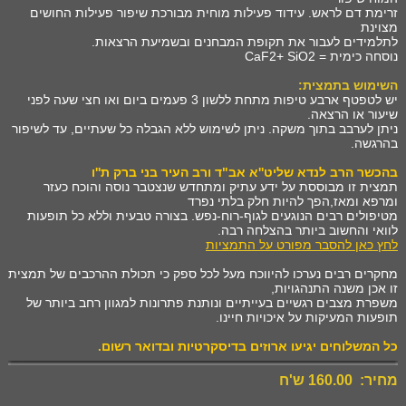
זרימת דם לראש. עידוד פעילות מוחית מבורכת שיפור פעילות החושים
מצוינת
לתלמידים לעבור את תקופת המבחנים ובשמיעת הרצאות.
נוסחה כימית = CaF2+ SiO2
השימוש בתמצית:
יש לטפטף ארבע טיפות מתחת ללשון 3 פעמים ביום ואו חצי שעה לפני
שיעור או הרצאה.
ניתן לערבב בתוך משקה. ניתן לשימוש ללא הגבלה כל שעתיים, עד לשיפור
בהרגשה.
בהכשר הרב לנדא שליט''א אב"ד ורב העיר בני ברק ת''ו
תמצית זו מבוססת על ידע עתיק ומתחדש שנצטבר נוסה והוכח כעזר
ומרפא ומאז,הפך להיות חלק בלתי נפרד
מטיפולים רבים הנוגעים לגוף-רוח-נפש. בצורה טבעית וללא כל תופעות
לוואי והחשוב ביותר בהצלחה רבה.
לחץ כאן להסבר מפורט על התמציות
מחקרים רבים נערכו להיווכח מעל לכל ספק כי תכולת ההרכבים של תמצית
זו אכן משנה התנהגויות,
משפרת מצבים רגשיים בעייתיים ונותנת פתרונות למגוון רחב ביותר של
תופעות המעיקות על איכויות חיינו.
כל המשלוחים יגיעו ארוזים בדיסקרטיות ובדואר רשום
.
מחיר: 160.00 ש'ח