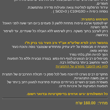
חומרים,
עידוד הרפלקס לפליטת צואה ופעילות סדירה ומתמשכת.
נוסחה כימית = SiO2×3 ) C10H10O ) .
השימוש בתמצית:
יש לטפטף ארבע טיפות מתחת ללשון 3 פעמים ביום חצי שעה לפני האוכל
ולפני השינה
ניתן לערבב בתוך משקה. ניתן לשימוש ללא הגבלה כל שעתיים, עד לשיפור
בהרגשה.
בהכשר הרב לנדא שליט''א אב"ד ורב העיר בני ברק ת''ו
תמצית זו מבוססת על ידע עתיק ומתחדש שנצטבר נוסה והוכח כעזר
ומרפא ומאז,
הפך להיות חלק בלתי נפרד
מטיפולים רבים הנוגעים לגוף-רוח-נפש. בצורה טבעית וללא כל תופעות
לוואי והחשוב ביותר בהצלחה רבה.
לחץ כאן להסבר מפורט על התמציות
מחקרים רבים נערכו להיווכח מעל לכל ספק כי תכולת ההרכבים של תמצית
זו אכן משנה התנהגויות,
משפרת מצבים רגשיים בעייתיים ונותנת פתרונות למגוון רחב ביותר של
תופעות המעיקות על איכויות חיינו.
כל המשלוחים יגיעו ארוזים בדיסקרטיות ובדואר רשום
.
מחיר: 160.00 ש'ח