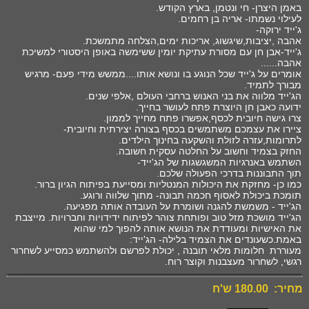
באמן היצרן- חי ונטמן, בארץ הקודש.
לעילוי נשמתו- אריה בן רחמים.
ג'ייד ירוקה-
אהבה ,יציבות,שיגשוג, אריכות ימים,הצלחה מתמשכת.
ג'ייד-אבן חן עם מסורת עתיקת יומין ששימשה באופן היסטורי למשיכת
אהבה......
אומרים על ג'ייד שכל הנוגע בו ונושא אותו....ממשש מידי פעם- מרגיש
מבורך לתמיד.
הג'ייד מלווה את בני האנוש ברחבי העולם ,אלפי שנים.
ידועה כאבן חן היוצרת פתח לעושר בחייך.
צרו גישה חיובית לכסף,אפשרו פתח מחייך לממון.
ציירו את עצמכם משתמשים בכסף בצורה יצירתית וחיובית-
לתרומות,עזרה לזולת והשקעה בחינוך הילדים.
החזק בצמיד וחשוב על החלטה עסקית חשובה.
השתמש באנרגיות המשגשגות של הג'ייד-
תוך התבוננות בדרכי הפעולה שלכם.
כמו כן- מחזקת את היכולות המנטליות ומסייעת בפיתוח הגיון ברור.
תומכת ביכולת לאסוף חכמה תבונה- מתוך שלווה ורוגע.
הג'ייד - משמשת להגנה ושומרת על העובדה אותה מפגיעה.
הג'ייד מושכת מזל טוב ופותחת צוהר לפיתוח ידידויות וחברויות. מייצבת
את האישיות ומעודדת את הנושא אותה להפוך למי שהוא
באמת.כשעונדים את הצמיד בלילה- הג'ייד:
מעוררת חלומות מלאי תובנה , יכולת לפרשם ולהשתמש כמסייע לשחרור
רגשי, לשחרור מעצבנות וקוצר רוח.
מחיר: 180.00 ש'ח