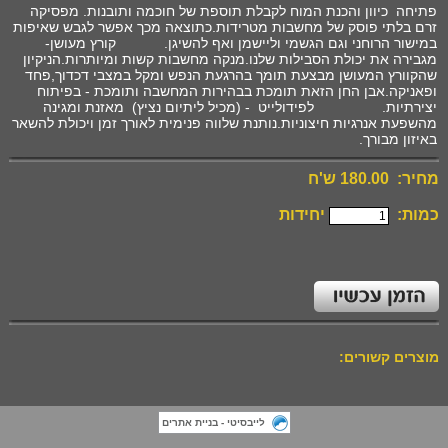
פתיחה כיוון והכנת המוח לקבלת תוספת של חוכמה ותובנות. מפסיקה
זרם בלתי פוסק של מחשבות מטרידות.כתוצאה מכך אפשר לגבש שאיפות
במישור הרוחני וגם הגשמי וליישמן ואף להשיגן. קורץ מעושן-
מגבירה את יכולת הסבילות שלנו.מנקה מחשבות קשות ומיותרות.הניקיון
שהקוורץ המעושן מבצעת תומך בהרגעת הנפש ומקל במצבי דכדוך,פחד
ופאניקה.אבן החן הזאת תומכת בבהירות המחשבה ותומכת - בפיתוח
יצירתיות. לפידולייט - (מכיל ליתיום נציץ) מאזנת ומגינה
מהשפעת אנרגיות חיצוניות.נותנת שלווה פנימית לאורך זמן ויכולת להשאר
באיזון מבורך.
מחיר: 180.00 ש'ח
כמות:
יחידות
מוצרים קשורים:
לייבסיטי - בניית אתרים