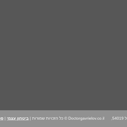
רחוב הרב נימרובר 24, גבעת שמואל 54019,
Doctorgavrielov.co.il © כל הזכויות שמורות |
ביטחון עצמי
|
פט