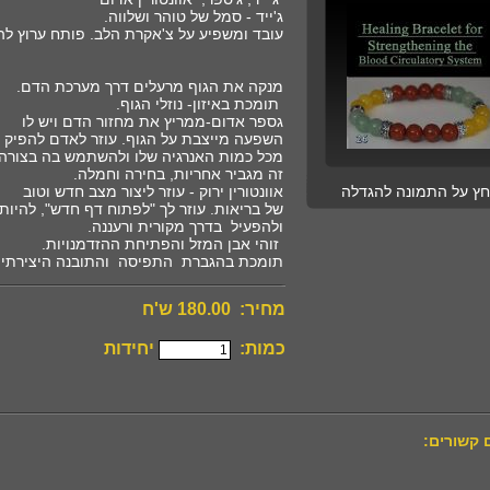
ג'ייד - סמל של טוהר ושלווה.
עובד ומשפיע על צ'אקרת הלב. פותח ערוץ להר
מנקה את הגוף מרעלים דרך מערכת הדם.
תומכת באיזון- נוזלי הגוף.
גספר אדום-ממריץ את מחזור הדם ויש לו
השפעה מייצבת על הגוף. עוזר לאדם להפיק 
מכל כמות האנרגיה שלו ולהשתמש בה בצורה 
זה מגביר אחריות, בחירה וחמלה.
חץ על התמונה להגדלה
אוונטורין ירוק - עוזר ליצור מצב חדש וטוב
של בריאות. עוזר לך "לפתוח דף חדש", להיות 
ולהפעיל בדרך מקורית ורעננה.
זוהי אבן המזל והפתיחת ההזדמנויות.
תומכת בהגברת התפיסה והתובנה היצירתית
מחיר: 180.00 ש'ח
כמות:
יחידות
 קשורים: