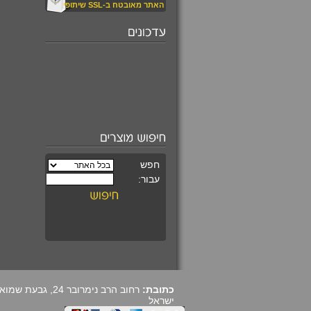
האתר מאובטח ב-SSL שיתופי
₪520.00
עין החתול קריזובריל
משובץ במגן דוד
מעוצב
₪590.00
קורס מרתק ומקיף
ללימוד קריסטלים
כתובת:
ישראל