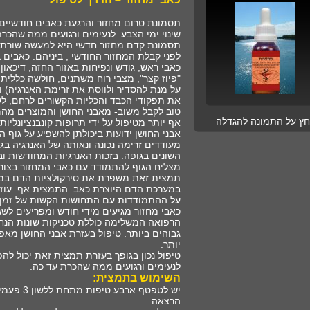
תסמונת טרום מחזור והרגעת כאבים חודשיים
שינוי ימי הצבע לנעימים ורגועים ממה שהכרת
תסמונת קדם מחזור חדשי היא למעשה שורת 
לפני קבלת המחזור החודשי , ביניהם: כאבים
כאבי ראש, גודש ונפיחות באזור החזה, דיכאון
"
פיוז קצר", מצבי רוח משתנים, חולשה כללית 
על מנת להסדיר ולווסת את זרימת האנרגיה) 
את תפקודי הכבד והכליות הקשורים לרחם, ל
טוב לקבל משוב- מאבני החושן והמוצרים מהם
חץ על התמונה להגדלה
אף יותר מטיפול על ידי תרופות קונבנציונליות
אבני החושן ידועות ביכולתן להשפיע על גוף
מעודדים זרימה נכונה ונאותה של האנרגיה ב
השונים בגופה. בזכות האנרגיות המחודשות ו
מצליח הגוף להתמודד עם כאבי המחזור בצורה
תמצית זאת משפרת את סירקולציות הדם במ
במערכת הדם היוצרת כאב. התמצית אף עוזרת
על ההתמודדות עם התחושות הקשות של זמן ע
כאבי מחזור מגיעים מידי חודש ומפריעים לשג
הרפואה המשלימה כוללת טכניקות שונות הנח
גבוהים ביותר. טיפול בעזרת אבני החושן מא
יותר
.
טיפול נכון בגופך בעזרת תמצית זאת יכול לה
לנעימים ורגועים ממה שהכרת עד כה
.
השימוש בתמצית
:
יש לטפטף א
הרצאה.