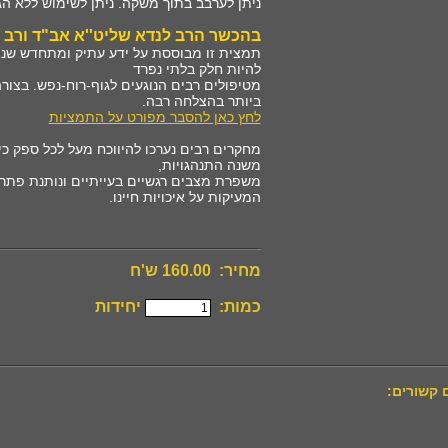
ניתן לערבב בתוך משקה. ניתן לשימוש ללא ה
בהכשר הרב לנדא שליט''א אב"ד ורב הע
תמצית זו מבוססת על ידע עתיק ומתחדש שנצ
להיות חלק בלתי נפרד
מטיפולים רבים הנוגעים לגוף-רוח-נפש. בצור
ביותר בהצלחה רבה
.
לחץ כאן להסבר מפורט על התמציות
מחקרים רבים נערכו להיווכח מעל לכל ספק כי
משנה התנהגויות
,
משפרת מצבים רגשיים בעייתיים ונותנת פתרונ
המעיקות על איכויות חיינו
.
מחיר: 160.00 ש'ח
כמות:
יחידות
 קשורים: