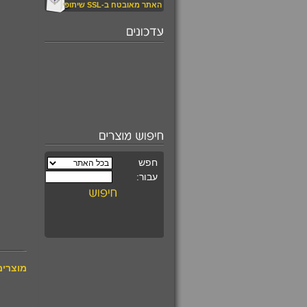
האתר מאובטח ב-SSL שיתופי
₪520.00
עין החתול קריזובריל
משובץ במגן דוד
מעוצב
₪590.00
קורס מרתק ומקיף
ללימוד קריסטלים
מוצרים