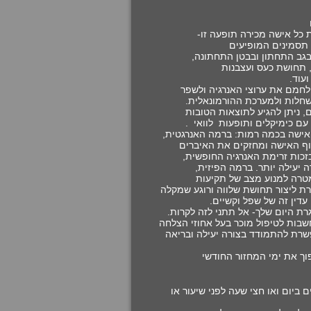
 כל אישה מכירה תופעה זו
-
תסמינים המופיעים
 בגב התחתון ובבטן התחתונה
,
, תחושת כעס ועצבנות
ועוד
.
ולחמם את ערוצי האנרגיה ולשפר
שחלות ולמערכת ההורמונאלית
.
, ניתן להגיע לתוצאות הטובות
 עם כימיקלים ותופעות לוואי
.
 האישה בכמה רמות: ברמה האנרגטית
,
גוף האישה ומחזקים את האיברים
בזכות זרימת האנרגיה החופשית
,
 יעילה יותר. ברמה הפיזית
,
טרה למנוע מצב של תקיעות
 ליצור תחושת שלווה ורוגע שמקלה
דין זה של שפל וקשיים
.
רת היום שלך- אל תתני לזה לקרות
.
שבות לטיפול מוכר בעל אחוזי הצלחה
פשרת להתמודד בצורה יעילה ובריאה
פוך את ימי המחזור החודשי
רבע טיפות מתחת ללשון 3 פעמים ביום ואו חצי שעה לפני שיעור או