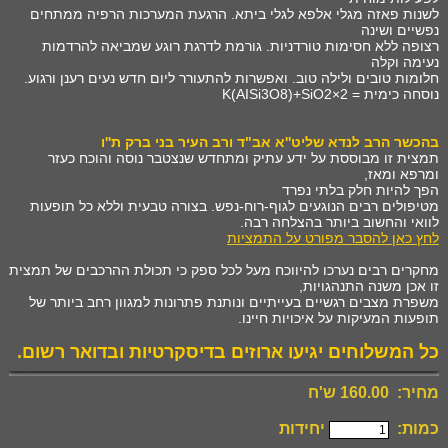
לשנות פאזה מגלי אלפא לגלי ביתא. הרגעת המערכות הרפיה ממתחים
נפשיים ושינה
רצופה ללא חסימות טורדניות. גורמת לדרגת רוגע שמביאה להרדמות
נעימה וקלה
חלומות טובים ולילה טוב. ואפשרות להתעורר ליום חדש נעים רענן ורגוע.
נוסחה כימית = K(AISi3O8)+SiO2×2
בהכשר הרב לנדא שליט''א אב"ד ורב העיר בני ברק ת''ו
תמצית זו מבוססת על ידע עתיק ומתחדש שנצטבר נוסה והוכח כעזר
ומרפא ומאז,
הפך להיות חלק בלתי נפרד
מטיפולים רבים הנוגעים לגוף-רוח-נפש. בצורה טבעית וללא כל תופעות
לוואי והחשוב ביותר בהצלחה רבה.
לחץ כאן להסבר מפורט על התמציות
מחקרים רבים נערכו להיווכח מעל לכל ספק כי תכולת ההרכבים של תמצית
זו אכן משנה התנהגויות,
משפרת מצבים רגשיים בעייתיים ונותנת פתרונות למגוון רחב ביותר של
תופעות המעיקות על איכויות חיינו.
כל המשלוחים יגיעו ארוזים בדיסקרטיות ובדואר רשום
.
מחיר: 160.00 ש'ח
כמות:
יחידות