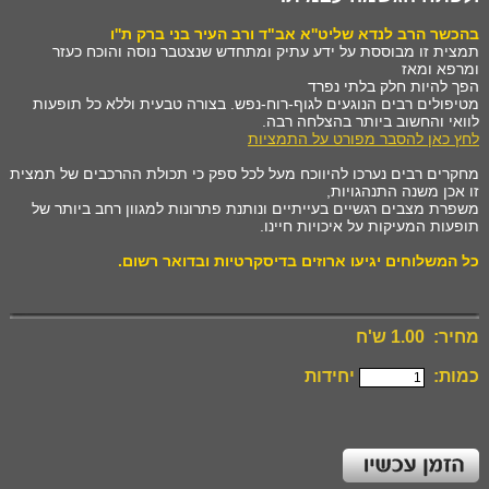
בהכשר הרב לנדא שליט''א אב"ד ורב העיר בני ברק ת''ו
תמצית זו מבוססת על ידע עתיק ומתחדש שנצטבר נוסה והוכח כעזר
ומרפא ומאז
הפך להיות חלק בלתי נפרד
מטיפולים רבים הנוגעים לגוף-רוח-נפש. בצורה טבעית וללא כל תופעות
לוואי והחשוב ביותר בהצלחה רבה
.
לחץ כאן להסבר מפורט על התמציות
מחקרים רבים נערכו להיווכח מעל לכל ספק כי תכולת ההרכבים של תמצית
זו אכן משנה התנהגויות
,
משפרת מצבים רגשיים בעייתיים ונותנת פתרונות למגוון רחב ביותר של
תופעות המעיקות על איכויות חיינו
.
כל המשלוחים יגיעו ארוזים בדיסקרטיות ובדואר רשום
.
מחיר: 1.00 ש'ח
כמות:
יחידות