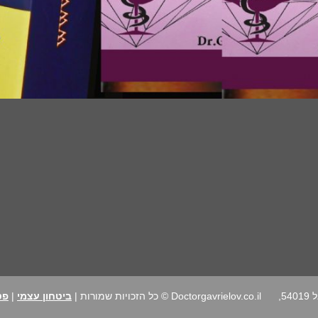
רחוב הרב נימרובר 24, גבעת שמואל 54019,
Doctorgavrielov.co.il © כל הזכויות שמורות |
ביטחון עצמי
|
פט