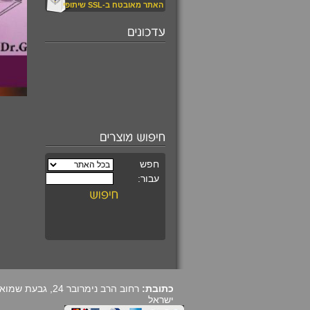
האתר מאובטח ב-SSL שיתופי
₪520.00
עין החתול קריזובריל
משובץ במגן דוד
מעוצב
₪590.00
קורס מרתק ומקיף
ללימוד קריסטלים
כתובת:
ישראל