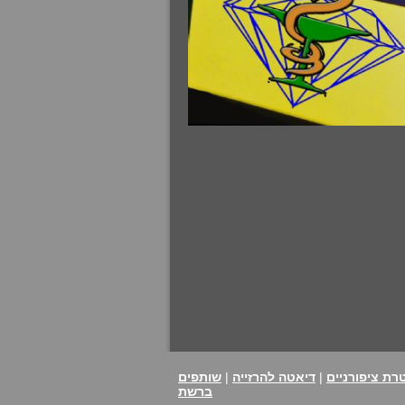
רת ציפורניים
|
דיאטה להרזייה
|
שותפים
ברשת