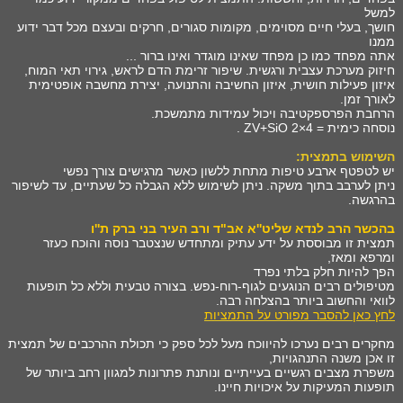
למשל
חושך, בעלי חיים מסוימים, מקומות סגורים, חרקים ובעצם מכל דבר ידוע
ממנו
אתה מפחד כמו כן מפחד שאינו מוגדר ואינו ברור ...
חיזוק מערכת עצבית ורגשית. שיפור זרימת הדם לראש, גירוי תאי המוח,
איזון פעילות חושית, איזון החשיבה והתנועה, יצירת מחשבה אופטימית
לאורך זמן.
הרחבת הפרספקטיבה ויכול עמידות מתמשכת.
נוסחה כימית = ZV+SiO 2×4 .
השימוש בתמצית:
יש לטפטף ארבע טיפות מתחת ללשון כאשר מרגישים צורך נפשי
ניתן לערבב בתוך משקה. ניתן לשימוש ללא הגבלה כל שעתיים, עד לשיפור
בהרגשה.
בהכשר הרב לנדא שליט''א אב"ד ורב העיר בני ברק ת''ו
תמצית זו מבוססת על ידע עתיק ומתחדש שנצטבר נוסה והוכח כעזר
ומרפא ומאז,
הפך להיות חלק בלתי נפרד
מטיפולים רבים הנוגעים לגוף-רוח-נפש. בצורה טבעית וללא כל תופעות
לוואי והחשוב ביותר בהצלחה רבה.
לחץ כאן להסבר מפורט על התמציות
מחקרים רבים נערכו להיווכח מעל לכל ספק כי תכולת ההרכבים של תמצית
זו אכן משנה התנהגויות,
משפרת מצבים רגשיים בעייתיים ונותנת פתרונות למגוון רחב ביותר של
תופעות המעיקות על איכויות חיינו.