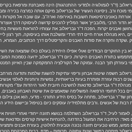
ריאלוב (ד"ר לגמולוגיה ולמדעי ההתנהגות)
הינה מאבחנת ומרפאת בקריסטל
מי מוכח ורב. ניסיונה העשיר של גבריאלוב מיקם אותה כמרצה בכירה ומ
אורחת באוניברסיטאות חשובות באירופה וארה"ב. עם שובה אל מקורות 
א הדור הרבי ,מלובביץ' אשר המליץ להכניס קדושה לעיסוקה דרך אוצרות
חושן ואבנים יקרות .הפכה ד"ר גבריאלוב את עצותיו להוראות מעשיות בחיי
ם ,היא מנהלת אורח חיים דתי חרדי ומשלבת אותו בעיסוקה, תוך רצון ל
יא בין החוקרים הבודדים ואולי אפילו היחידה בעולם כולו שמצאה את השי
תממש בתורת האבנים היקרות. כיום ד"ר גבריאלוב ידועה כסמכות המוב
בריאלוב חשפה שיטות אבחון וריפוי עתיקות להשגת שלמות ותודעה מורחב
 מנהלת ד"ר גבריאלוב סדנאות לחשיבה חיובית לאור היהדות עפ"י מקורות 
ים בכל תחומי הרפואה המשלימה שמאמצים את שיטת האבחון באבנים, ג
ן שד''ר גבריאלוב ,פתחה על בסיס הידע התורני - מדעי, הוא אכן צילום ר
 לאמור לעיל, ד"ר גבריאלוב השתלמה בנושא תזונה ייחודי ואחרי חוויות 
 מאד: הרחיבה את המעגל בהדרגה ,להנחיות אישיות קורסים וסדנאות של
 ממש, ממש טבעיים תזונה נכונה וטבעית לחלוטין, בעזרת אבנים ותמציות 
בריאלוב פיתחה במשך שנות עסוקה, תרופות – מדף, בבית המרקחת הטבעי