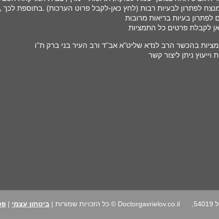
נצח לפתרון לבעיות רבות (
לחץ כאן-לקבל פרוט הערכות
) .בתוספת לכך ,
ן לקבלת פרטים כל התמציות
ציות בהכשר הרב לנדא שליט"א אב''ד ורב העיר בני ברק ת''ו
 וייעוץ ניתן ליצור קשר
רחוב הרב נימרובר 24, גבעת שמואל 54019,
Doctorgavrielov.co.il © כל הזכויות שמורות |
ביטחון עצמי
|
פט