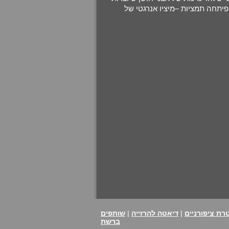
פיתחה תמציות –מיציו אנרגטי של
רת ציפורניים
|
דיאטה להרזייה
|
שותפים
ברשת