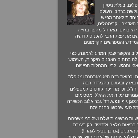
ים, בעלת ניסיון
בוקשת ברחבי העולם
היהדות לאחר מפגש
 האדמה - קריסטלים,
 היום יום. מאז חל מהפך בחייה
יישם את עצת הרבי להכניס קדושה
לוב והקשר שבין המדע לאמונה, כפי
ילה בתחום האבנים היקרות, השימוש
ת וככזאת ב''ה היא מאבחנת ומטפלת
חז"ל, וכן מדריכה קורסים למטפלים
ומרים עליה את ההלל ומסכימים
נטגן גוף ונפש. דר' גבריאלוב הכשירה
אישיות מרשימות שלה ושל בני משפחה
 בריאות מלאה ולתמיד, רק בעזרת
מאבנים (גם כן טבעי לגמרי!)
 שלה: ערכות של אבני חושן שיוצרות