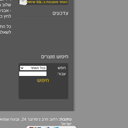
האתר מאובטח ב-SSL שיתופי
שלוב מ
אבנים לפתרון בעיות בריאות מרובות -
לחץ כא
₪520.00
כל התמ
לשאלות
עין החתול קריזובריל
משובץ במגן דוד
מעוצב
₪590.00
קורס מרתק ומקיף
ללימוד קריסטלים
כתובת:
ישראל