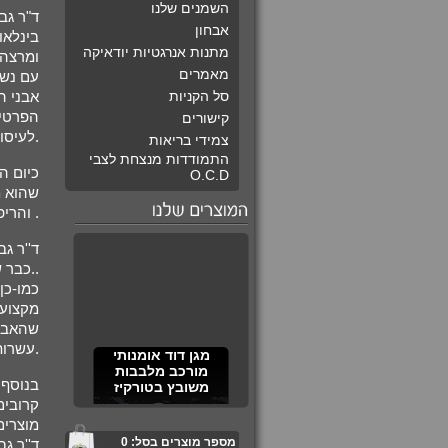
השמנים שלנו
ד"ר גב
אבחון
בינלאו
מתנות אנרגטיות יודאיקה
ומרצה 
מאמרים
עם נשי
סל הקניות
אבני ה
הפרטיי
קישורים
לעיסוק .שקדה וחקרה את סודות האבנים והקריסטלים דרך הכתובים, הגמרא, המדרש והמפרשים הקדמונים.
צמידי בריאות
התמודדות מנצחת לצבי
כיום ה
O.C.D
שהוא מ
והריפוי בעזרתן תוך הבנה .עמוקה של הקורלציה החמקמקה שבין האיזון המנטאלי והרגשי לבין המחלות הפיזיות .
ד''ר ג
.כבר שנים רבות עוזרת ופותרת בעיות בריאותיות, נפשיות ורוחניות לאלפי אנשים בארץ ובעולם בהצלחה רבה.
כמו-כן
מקצועי
שהאבחו
עשרות רבות של אנשים .ורבים מתלמידיה עוסקים כיום בטיפול וביישום הידע המקצועי שרכשו בהנחייתה.
מגן דוד אומנותי
מורכב מלבבות
משובץ בטורקיז
בנוסף,
קרובים
מוצרים
מספר מוצרים בסל:
0
ד''ר ג